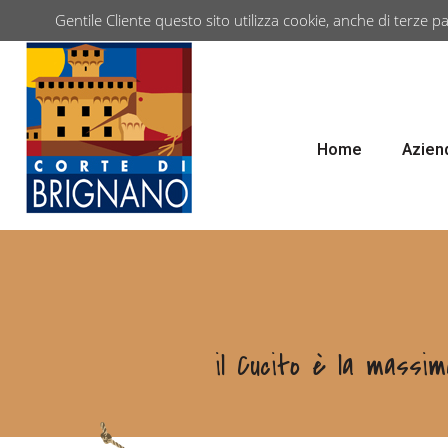
Gentile Cliente questo sito utilizza cookie, anche di terze pa
Home
Azien
il Cucito è la massi